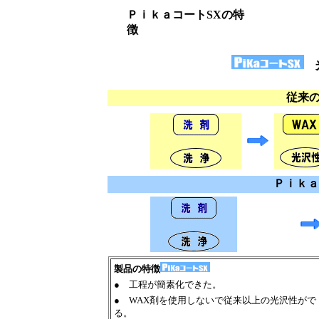
ＰｉｋａコートSXの特
.
徴
従来
Ｐｉｋａ
製品の特徴
● 工程が簡素化できた。
● WAX剤を使用しないで従来以上の光沢性がで
る。